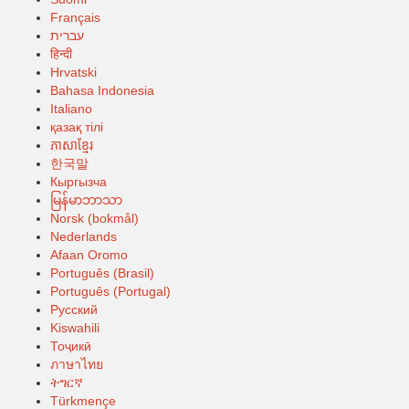
Français
עברית
हिन्दी
Hrvatski
Bahasa Indonesia
Italiano
қазақ тілі
ភាសាខ្មែរ
한국말
Кыргызча
မြန်မာဘာသာ
Norsk (bokmål)
Nederlands
Afaan Oromo
Português (Brasil)
Português (Portugal)
Русский
Kiswahili
Тоҷикӣ
ภาษาไทย
ትግርኛ
Türkmençe