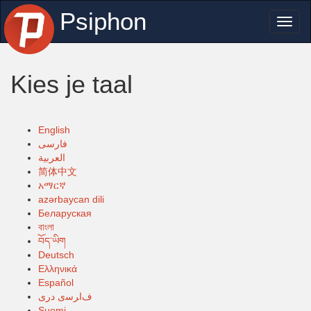
Psiphon
Toggl
naviga
Kies je taal
English
فارسی
العربية
简体中文
አማርኛ
azərbaycan dili
Беларуская
বাংলা
བོད་ཡིག
Deutsch
Ελληνικά
Español
ﻑﺍﺮﺳی ﺩﺭی
Suomi