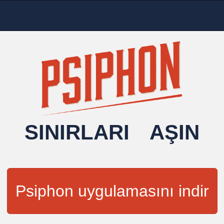
sınırları aşın
Psiphon uygulamasını indir