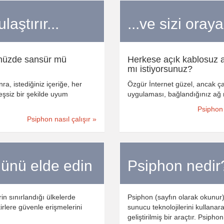
aştırır...
...ve sizi oray
nüzde sansür mü
Herkese açık kablosuz a
mı istiyorsunuz?
ra, istediğiniz içeriğe, her
Özgür İnternet güzel, ancak ça
eşsiz bir şekilde uyum
uygulaması, bağlandığınız ağ ne
Psiphon
Psiphon nasıl çalışır »
münü elde edin
Psiphon nedir
n sınırlandığı ülkelerde
Psiphon (sayfın olarak okunur
irlere güvenle erişmelerini
sunucu teknolojilerini kullanar
geliştirilmiş bir araçtır. Psip