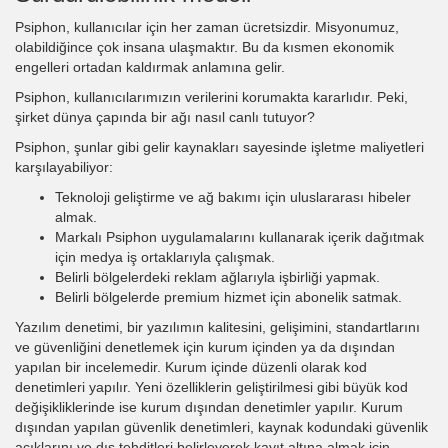
Psiphon, kullanıcılar için her zaman ücretsizdir. Misyonumuz,
olabildiğince çok insana ulaşmaktır. Bu da kısmen ekonomik
engelleri ortadan kaldırmak anlamına gelir.
Psiphon, kullanıcılarımızın verilerini korumakta kararlıdır. Peki,
şirket dünya çapında bir ağı nasıl canlı tutuyor?
Psiphon, şunlar gibi gelir kaynakları sayesinde işletme maliyetleri
karşılayabiliyor:
Teknoloji geliştirme ve ağ bakımı için uluslararası hibeler
almak.
Markalı Psiphon uygulamalarını kullanarak içerik dağıtmak
için medya iş ortaklarıyla çalışmak.
Belirli bölgelerdeki reklam ağlarıyla işbirliği yapmak.
Belirli bölgelerde premium hizmet için abonelik satmak.
Yazılım denetimi, bir yazılımın kalitesini, gelişimini, standartlarını
ve güvenliğini denetlemek için kurum içinden ya da dışından
yapılan bir incelemedir. Kurum içinde düzenli olarak kod
denetimleri yapılır. Yeni özelliklerin geliştirilmesi gibi büyük kod
değişikliklerinde ise kurum dışından denetimler yapılır. Kurum
dışından yapılan güvenlik denetimleri, kaynak kodundaki güvenlik
açıklarını ve dış tehditleri belirleyerek kayıt altına almak için