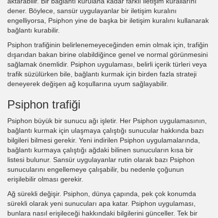
aktarabilir. Bir bağlantı kurulana kadar farklı iletişim kurallarını
dener. Böylece, sansür uygulayanlar bir iletişim kuralını
engelliyorsa, Psiphon yine de başka bir iletişim kuralını kullanarak
bağlantı kurabilir.
Psiphon trafiğinin belirlenemeyeceğinden emin olmak için, trafiğin
dışarıdan bakan birine olabildiğince genel ve normal görünmesini
sağlamak önemlidir. Psiphon uygulaması, belirli içerik türleri veya
trafik süzülürken bile, bağlantı kurmak için birden fazla strateji
deneyerek değişen ağ koşullarına uyum sağlayabilir.
Psiphon trafiği
Psiphon büyük bir sunucu ağı işletir. Her Psiphon uygulamasının,
bağlantı kurmak için ulaşmaya çalıştığı sunucular hakkında bazı
bilgileri bilmesi gerekir. Yeni indirilen Psiphon uygulamalarında,
bağlantı kurmaya çalıştığı ağdaki bilinen sunucuların kısa bir
listesi bulunur. Sansür uygulayanlar rutin olarak bazı Psiphon
sunucularını engellemeye çalışabilir, bu nedenle çoğunun
erişilebilir olması gerekir.
Ağ sürekli değişir. Psiphon, dünya çapında, pek çok konumda
sürekli olarak yeni sunucuları apa katar. Psiphon uygulaması,
bunlara nasıl erişileceği hakkındaki bilgilerini günceller. Tek bir