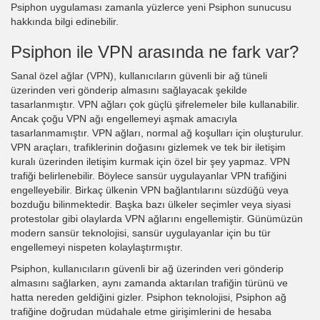
Psiphon uygulaması zamanla yüzlerce yeni Psiphon sunucusu
hakkında bilgi edinebilir.
Psiphon ile VPN arasında ne fark var?
Sanal özel ağlar (VPN), kullanıcıların güvenli bir ağ tüneli
üzerinden veri gönderip almasını sağlayacak şekilde
tasarlanmıştır. VPN ağları çok güçlü şifrelemeler bile kullanabilir.
Ancak çoğu VPN ağı engellemeyi aşmak amacıyla
tasarlanmamıştır. VPN ağları, normal ağ koşulları için oluşturulur.
VPN araçları, trafiklerinin doğasını gizlemek ve tek bir iletişim
kuralı üzerinden iletişim kurmak için özel bir şey yapmaz. VPN
trafiği belirlenebilir. Böylece sansür uygulayanlar VPN trafiğini
engelleyebilir. Birkaç ülkenin VPN bağlantılarını süzdüğü veya
bozduğu bilinmektedir. Başka bazı ülkeler seçimler veya siyasi
protestolar gibi olaylarda VPN ağlarını engellemiştir. Günümüzün
modern sansür teknolojisi, sansür uygulayanlar için bu tür
engellemeyi nispeten kolaylaştırmıştır.
Psiphon, kullanıcıların güvenli bir ağ üzerinden veri gönderip
almasını sağlarken, aynı zamanda aktarılan trafiğin türünü ve
hatta nereden geldiğini gizler. Psiphon teknolojisi, Psiphon ağ
trafiğine doğrudan müdahale etme girişimlerini de hesaba