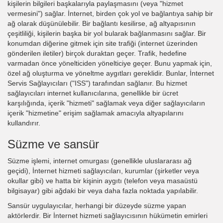
kişilerin bilgileri başkalarıyla paylaşmasını (veya "hizmet
vermesini") sağlar. İnternet, birden çok yol ve bağlantıya sahip bir
ağ olarak düşünülebilir. Bir bağlantı kesilirse, ağ altyapısının
çeşitliliği, kişilerin başka bir yol bularak bağlanmasını sağlar. Bir
konumdan diğerine gitmek için site trafiği (internet üzerinden
gönderilen iletiler) birçok duraktan geçer. Trafik, hedefine
varmadan önce yönelticiden yönelticiye geçer. Bunu yapmak için,
özel ağ oluşturma ve yöneltme aygıtları gereklidir. Bunlar, İnternet
Servis Sağlayıcıları ("ISS") tarafından sağlanır. Bu hizmet
sağlayıcıları internet kullanıcılarına, genellikle bir ücret
karşılığında, içerik "hizmeti" sağlamak veya diğer sağlayıcıların
içerik "hizmetine" erişim sağlamak amacıyla altyapılarını
kullandırır.
Süzme ve sansür
Süzme işlemi, internet omurgası (genellikle uluslararası ağ
geçidi), İnternet hizmeti sağlayıcıları, kurumlar (şirketler veya
okullar gibi) ve hatta bir kişinin aygıtı (telefon veya masaüstü
bilgisayar) gibi ağdaki bir veya daha fazla noktada yapılabilir.
Sansür uygulayıcılar, herhangi bir düzeyde süzme yapan
aktörlerdir. Bir İnternet hizmeti sağlayıcısının hükümetin emirleri