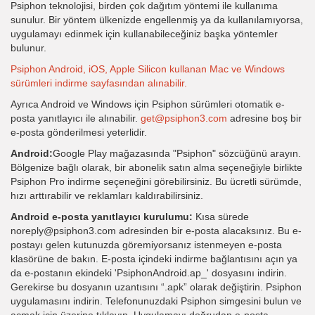
Psiphon teknolojisi, birden çok dağıtım yöntemi ile kullanıma
sunulur. Bir yöntem ülkenizde engellenmiş ya da kullanılamıyorsa,
uygulamayı edinmek için kullanabileceğiniz başka yöntemler
bulunur.
Psiphon Android, iOS, Apple Silicon kullanan Mac ve Windows
sürümleri indirme sayfasından alınabilir.
Ayrıca Android ve Windows için Psiphon sürümleri otomatik e-
posta yanıtlayıcı ile alınabilir.
get@psiphon3.com
adresine boş bir
e-posta gönderilmesi yeterlidir.
Android:
Google Play mağazasında "Psiphon" sözcüğünü arayın.
Bölgenize bağlı olarak, bir abonelik satın alma seçeneğiyle birlikte
Psiphon Pro indirme seçeneğini görebilirsiniz. Bu ücretli sürümde,
hızı arttırabilir ve reklamları kaldırabilirsiniz.
Android e-posta yanıtlayıcı kurulumu:
Kısa sürede
noreply@psiphon3.com adresinden bir e-posta alacaksınız. Bu e-
postayı gelen kutunuzda göremiyorsanız istenmeyen e-posta
klasörüne de bakın. E-posta içindeki indirme bağlantısını açın ya
da e-postanın ekindeki 'PsiphonAndroid.ap_' dosyasını indirin.
Gerekirse bu dosyanın uzantısını “.apk” olarak değiştirin. Psiphon
uygulamasını indirin. Telefonunuzdaki Psiphon simgesini bulun ve
açmak için üzerine tıklayın. Uygulamayı doğrudan e-posta