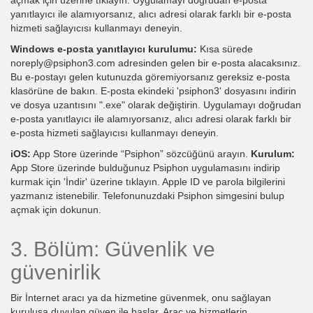
yanıtlayıcı ile alamıyorsanız, alıcı adresi olarak farklı bir e-posta
hizmeti sağlayıcısı kullanmayı deneyin.
Windows e-posta yanıtlayıcı kurulumu:
Kısa sürede
noreply@psiphon3.com adresinden gelen bir e-posta alacaksınız.
Bu e-postayı gelen kutunuzda göremiyorsanız gereksiz e-posta
klasörüne de bakın. E-posta ekindeki 'psiphon3' dosyasını indirin
ve dosya uzantısını ".exe" olarak değiştirin. Uygulamayı doğrudan
e-posta yanıtlayıcı ile alamıyorsanız, alıcı adresi olarak farklı bir
e-posta hizmeti sağlayıcısı kullanmayı deneyin.
iOS:
App Store üzerinde “Psiphon” sözcüğünü arayın.
Kurulum:
App Store üzerinde bulduğunuz Psiphon uygulamasını indirip
kurmak için 'İndir' üzerine tıklayın. Apple ID ve parola bilgilerini
yazmanız istenebilir. Telefonunuzdaki Psiphon simgesini bulup
açmak için dokunun.
3. Bölüm: Güvenlik ve
güvenirlik
Bir İnternet aracı ya da hizmetine güvenmek, onu sağlayan
kuruluşa duyulan güven ile başlar. Araç ve hizmetlerin